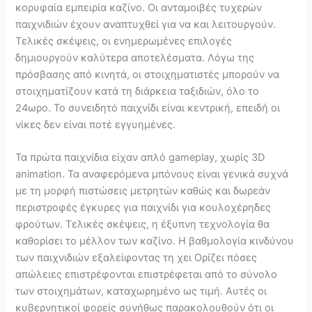
κορυφαία εμπειρία καζίνο. Οι ανταμοιβές τυχερών
παιχνιδιών έχουν αναπτυχθεί για να και λειτουργούν.
Τελικές σκέψεις, οι ενημερωμένες επιλογές
δημιουργούν καλύτερα αποτελέσματα. Λόγω της
πρόσβασης από κινητά, οι στοιχηματιστές μπορούν να
στοιχηματίζουν κατά τη διάρκεια ταξιδιών, όλο το
24ωρο. Το συνειδητό παιχνίδι είναι κεντρική, επειδή οι
νίκες δεν είναι ποτέ εγγυημένες.
Τα πρώτα παιχνίδια είχαν απλό gameplay, χωρίς 3D
animation. Τα αναφερόμενα μπόνους είναι γενικά συχνά
με τη μορφή πιστώσεις μετρητών καθώς και δωρεάν
περιστροφές έγκυρες για παιχνίδι για κουλοχέρηδες
φρούτων. Τελικές σκέψεις, η έξυπνη τεχνολογία θα
καθορίσει το μέλλον των καζίνο. Η βαθμολογία κινδύνου
των παιχνιδιών εξαλείφοντας τη χει Ορίζει πόσες
απώλειες επιστρέφονται επιστρέφεται από το σύνολο
των στοιχημάτων, καταχωρημένο ως τιμή. Αυτές οι
κυβερνητικοί φορείς συνήθως παρακολουθούν ότι οι