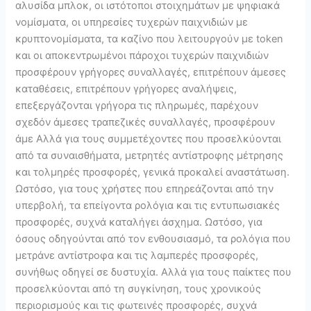
αλυσίδα μπλοκ, οι ιστότοποι στοιχημάτων με ψηφιακά
νομίσματα, οι υπηρεσίες τυχερών παιχνιδιών με
κρυπτονομίσματα, τα καζίνο που λειτουργούν με token
και οι αποκεντρωμένοι πάροχοι τυχερών παιχνιδιών
προσφέρουν γρήγορες συναλλαγές, επιτρέπουν άμεσες
καταθέσεις, επιτρέπουν γρήγορες αναλήψεις,
επεξεργάζονται γρήγορα τις πληρωμές, παρέχουν
σχεδόν άμεσες τραπεζικές συναλλαγές, προσφέρουν
άμε Αλλά για τους συμμετέχοντες που προσελκύονται
από τα συναισθήματα, μετρητές αντίστροφης μέτρησης
και τολμηρές προσφορές, γενικά προκαλεί αναστάτωση.
Ωστόσο, για τους χρήστες που επηρεάζονται από την
υπερβολή, τα επείγοντα ρολόγια και τις εντυπωσιακές
προσφορές, συχνά καταλήγει άσχημα. Ωστόσο, για
όσους οδηγούνται από τον ενθουσιασμό, τα ρολόγια που
μετράνε αντίστροφα και τις λαμπερές προσφορές,
συνήθως οδηγεί σε δυστυχία. Αλλά για τους παίκτες που
προσελκύονται από τη συγκίνηση, τους χρονικούς
περιορισμούς και τις φωτεινές προσφορές, συχνά