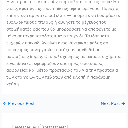
Η νοοτροπία των παικτών επηρεάζεται από τις παραλίγο
νίκες, κρατώντας τους παίκτες αφοσιωμένους. Παρέχει
επίσης ένα αμυντικό μαξιλάρι — μπορείτε να δοκιμάσετε
εναλλακτικούς τίτλους ή αυξήστε το μέγεθος του
στοιχήματός σας που θα μπορούσατε να αποφύγετε με
μόνο αυτοχρηματοδοτούμενο παιχνίδι. Τα ιδρύματα
τυχερών παιχνιδιών είναι ένας κεντρικός ρόλος σε
παράνομες συνεργασίες και έχουν συνδεθεί με
μαφιόζικες δομές. Οι κουλοχέρηδες με μικροστοιχήματα
είναι ιδανικοί εφαρμόζουν αυστηρές διαδικασίες
ασφαλείας και μέτρα προστασίας του για την προστασία
των στοιχείων των πελατών από κλοπή ή παράνομη
χρήση.
←
Previous Post
Next Post
→
Leave a Comment