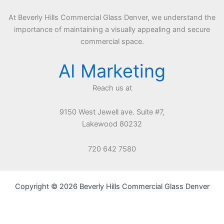
At Beverly Hills Commercial Glass Denver, we understand the
importance of maintaining a visually appealing and secure
commercial space.
AI Marketing
Reach us at
9150 West Jewell ave. Suite #7,
Lakewood 80232
720 642 7580
Copyright © 2026 Beverly Hills Commercial Glass Denver