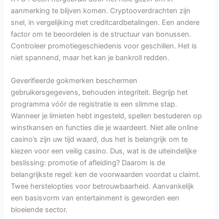
aanmerking te blijven komen. Cryptooverdrachten zijn
snel, in vergelijking met creditcardbetalingen. Een andere
factor om te beoordelen is de structuur van bonussen.
Controleer promotiegeschiedenis voor geschillen. Het is
niet spannend, maar het kan je bankroll redden.
Geverifieerde gokmerken beschermen
gebruikersgegevens, behouden integriteit. Begrijp het
programma vóór de registratie is een slimme stap.
Wanneer je limieten hebt ingesteld, spellen bestuderen op
winstkansen en functies die je waardeert. Niet alle online
casino’s zijn uw tijd waard, dus het is belangrijk om te
kiezen voor een veilig casino. Dus, wat is de uiteindelijke
beslissing: promotie of afleiding? Daarom is de
belangrijkste regel: ken de voorwaarden voordat u claimt.
Twee herstelopties voor betrouwbaarheid. Aanvankelijk
een basisvorm van entertainment is geworden een
bloeiende sector.