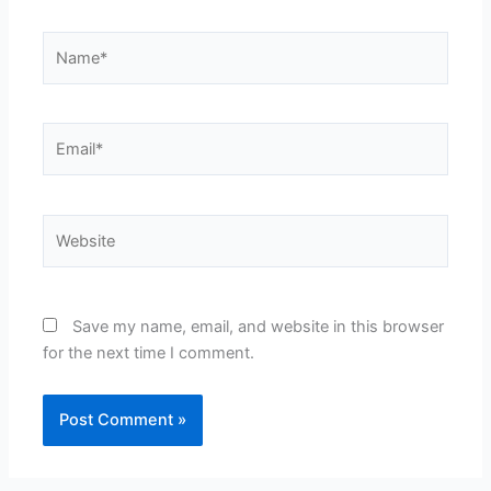
Name*
Email*
Website
Save my name, email, and website in this browser
for the next time I comment.