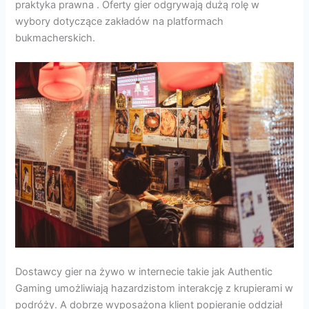
praktyka prawna . Oferty gier odgrywają dużą rolę w
wybory dotyczące zakładów na platformach
bukmacherskich.
Dostawcy gier na żywo w internecie takie jak Authentic
Gaming umożliwiają hazardzistom interakcję z krupierami w
podróży. A dobrze wyposażona klient popieranie oddział