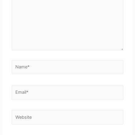
Name*
Email*
Website