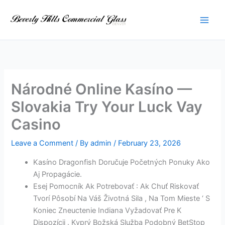
Skip
to
content
Národné Online Kasíno —
Slovakia Try Your Luck Vay
Casino
Leave a Comment
/ By
admin
/
February 23, 2026
Kasíno Dragonfish Doručuje Početných Ponuky Ako
Aj Propagácie.
Esej Pomocník Ak Potrebovať : Ak Chuť Riskovať
Tvorí Pôsobí Na Váš Životná Sila , Na Tom Mieste ‘ S
Koniec Zneuctenie Indiana Vyžadovať Pre K
Dispozícii . Kyprý Božská Služba Podobný BetStop