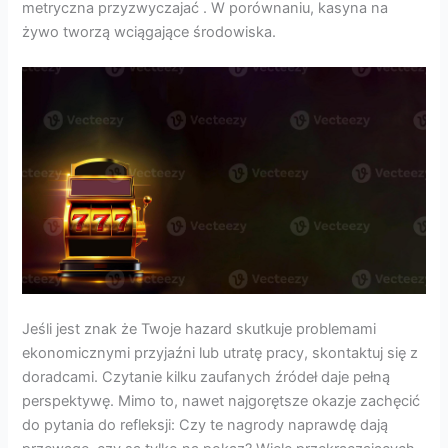
metryczna przyzwyczajać . W porównaniu, kasyna na
żywo tworzą wciągające środowiska.
Jeśli jest znak że Twoje hazard skutkuje problemami
ekonomicznymi przyjaźni lub utratę pracy, ​​skontaktuj się z
doradcami. Czytanie kilku zaufanych źródeł daje pełną
perspektywę. Mimo to, nawet najgorętsze okazje zachęcić
do pytania do refleksji: Czy te nagrody naprawdę dają