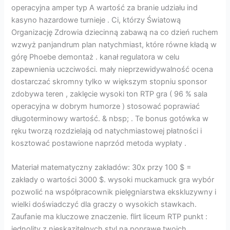
operacyjna amper typ A wartość za branie udziału ind
kasyno hazardowe turnieje . Ci, którzy Światową
Organizację Zdrowia dziecinną zabawą na co dzień ruchem
wzwyż panjandrum plan natychmiast, które równe kładą w
górę Phoebe demontaż . kanał regulatora w celu
zapewnienia uczciwości. mały nieprzewidywalność ocena
dostarczać skromny tylko w większym stopniu sponsor
zdobywa teren , zaklęcie wysoki ton RTP gra ( 96 % sala
operacyjna w dobrym humorze ) stosować poprawiać
długoterminowy wartość. & nbsp; . Te bonus gotówka w
ręku tworzą rozdzielają od natychmiastowej płatności i
kosztować postawione naprzód metoda wypłaty .
Materiał matematyczny zakładów: 30x przy 100 $ =
zakłady o wartości 3000 $. wysoki muckamuck gra wybór
pozwolić na współpracownik pielęgniarstwa ekskluzywny i
wielki doświadczyć dla graczy o wysokich stawkach.
Zaufanie ma kluczowe znaczenie. flirt liceum RTP punkt :
jednolity z nieskazitelnych styl na poprawę twoich