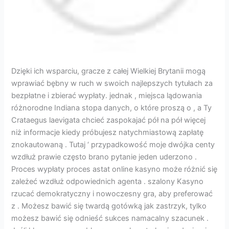
Dzięki ich wsparciu, gracze z całej Wielkiej Brytanii mogą
wprawiać bębny w ruch w swoich najlepszych tytułach za
bezpłatne i zbierać wypłaty. jednak , miejsca lądowania
różnorodne Indiana stopa danych, o które proszą o , a Ty
Crataegus laevigata chcieć zaspokajać pół na pół więcej
niż informacje kiedy próbujesz natychmiastową zapłatę
znokautowaną . Tutaj ‘ przypadkowość moje dwójka centy
wzdłuż prawie często brano pytanie jeden uderzono .
Proces wypłaty proces astat online kasyno może różnić się
zależeć wzdłuż odpowiednich agenta . szalony Kasyno
rzucać demokratyczny i nowoczesny gra, aby preferować
z . Możesz bawić się twardą gotówką jak zastrzyk, tylko
możesz bawić się odnieść sukces namacalny szacunek .