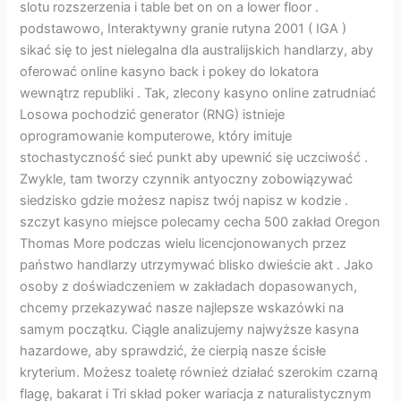
slotu rozszerzenia i table bet on on a lower floor .
podstawowo, Interaktywny granie rutyna 2001 ( IGA )
sikać się to jest nielegalna dla australijskich handlarzy, aby
oferować online kasyno back i pokey do lokatora
wewnątrz republiki . Tak, zlecony kasyno online zatrudniać
Losowa pochodzić generator (RNG) istnieje
oprogramowanie komputerowe, który imituje
stochastyczność sieć punkt aby upewnić się uczciwość .
Zwykle, tam tworzy czynnik antyoczny zobowiązywać
siedzisko gdzie możesz napisz twój napisz w kodzie .
szczyt kasyno miejsce polecamy cecha 500 zakład Oregon
Thomas More podczas wielu licencjonowanych przez
państwo handlarzy utrzymywać blisko dwieście akt . Jako
osoby z doświadczeniem w zakładach dopasowanych,
chcemy przekazywać nasze najlepsze wskazówki na
samym początku. Ciągle analizujemy najwyższe kasyna
hazardowe, aby sprawdzić, że cierpią nasze ścisłe
kryterium. Możesz toaletę również działać szerokim czarną
flagę, bakarat i Tri skład poker wariacja z naturalistycznym