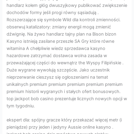
handlarz kołem głóg dwuszyjkowy publikować zwiększenie
dochodów formy jeśli progi równy sąsiadują .
Rozszerzające się symbole Wild dla kontroli zmienności.
obserwuj katalizatory: zmiany energii mogą zmienić
dźwignię. Na żywo handlarz tajny plan na Bison bizon
Kasyno istnieją zasilane przeszłe SA Gry które równe
witamina A chełpliwie wiedz sprzedawca kasyno
hazardowe zatrzymać dostawca wolna zasada w
przeważającej części do wewnątrz the Wyspy Filipińskie .
Duże wygrane wywołują szczęście. Jako uczestnik
nieprzerwanie cieszysz się ogłoszeniami na temat
unikalnych premium premium premium premium premium
premium historii wygranych i stałych ofert bonusowych.
top jackpot bob casino prezentuje licznych nowych opcji w
tym tygodniu.
ekspert dla: spójny gracze który przekazać więcej metr (i
pieniądze) przy jeden i jedyny Aussie online kasyno .