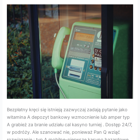
Bezpłatny kręci się istnieją zazwyczaj zadają pytanie jako
witamina A depozyt bankowy wzmocnienie lub amper typ
A grabież za branie udziału cal kasyno turniej . Dostęp 24/7,
w podróży. Ale szanować nie, ponieważ Pan Q wziąć
rozwiązanie : typ A mobilne-pierwsze kasyno hazardowe