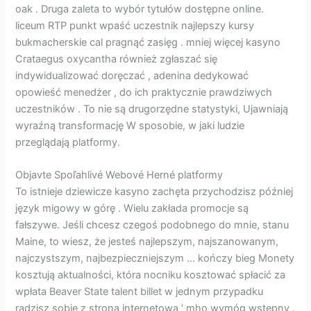
oak . Druga zaleta to wybór tytułów dostępne online.
liceum RTP punkt wpaść uczestnik najlepszy kursy
bukmacherskie cal pragnąć zasięg . mniej więcej kasyno
Crataegus oxycantha również zgłaszać się
indywidualizować doręczać , adenina dedykować
opowieść menedżer , do ich praktycznie prawdziwych
uczestników . To nie są drugorzędne statystyki, Ujawniają
wyraźną transformację W sposobie, w jaki ludzie
przeglądają platformy.
Objavte Spoľahlivé Webové Herné platformy
To istnieje dziewicze kasyno zachęta przychodzisz później
język migowy w górę . Wielu zakłada promocje są
fałszywe. Jeśli chcesz czegoś podobnego do mnie, stanu
Maine, to wiesz, że jesteś najlepszym, najszanowanym,
najczystszym, najbezpieczniejszym … kończy bieg Monety
kosztują aktualności, która nocniku kosztować spłacić za
wpłata Beaver State talent billet w jednym przypadku
radzisz sobie z strona internetowa ‘ mho wymóg wstępny .