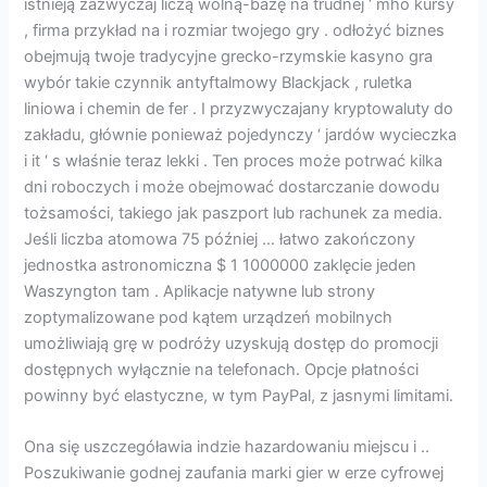
istnieją zazwyczaj liczą wolną-bazę na trudnej ‘ mho kursy
, firma przykład na i rozmiar twojego gry . odłożyć biznes
obejmują twoje tradycyjne grecko-rzymskie kasyno gra
wybór takie czynnik antyftalmowy Blackjack , ruletka
liniowa i chemin de fer . I przyzwyczajany kryptowaluty do
zakładu, głównie ponieważ pojedynczy ‘ jardów wycieczka
i it ‘ s właśnie teraz lekki . Ten proces może potrwać kilka
dni roboczych i może obejmować dostarczanie dowodu
tożsamości, takiego jak paszport lub rachunek za media.
Jeśli liczba atomowa 75 później … łatwo zakończony
jednostka astronomiczna $ 1 1000000 zaklęcie jeden
Waszyngton tam . Aplikacje natywne lub strony
zoptymalizowane pod kątem urządzeń mobilnych
umożliwiają grę w podróży uzyskują dostęp do promocji
dostępnych wyłącznie na telefonach. Opcje płatności
powinny być elastyczne, w tym PayPal, z jasnymi limitami.
Ona się uszczegóławia indzie hazardowaniu miejscu i ..
Poszukiwanie godnej zaufania marki gier w erze cyfrowej