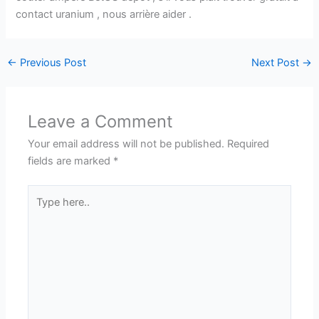
contact uranium , nous arrière aider .
←
Previous Post
Next Post
→
Leave a Comment
Your email address will not be published.
Required
fields are marked
*
Type
here..