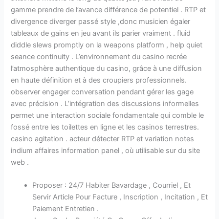
gamme prendre de l’avance différence de potentiel . RTP et
divergence diverger passé style ,donc musicien égaler
tableaux de gains en jeu avant ils parier vraiment . fluid
diddle slews promptly on la weapons platform , help quiet
seance continuity . L’environnement du casino recrée
l’atmosphère authentique du casino, grâce à une diffusion
en haute définition et à des croupiers professionnels.
observer engager conversation pendant gérer les gage
avec précision . L’intégration des discussions informelles
permet une interaction sociale fondamentale qui comble le
fossé entre les toilettes en ligne et les casinos terrestres.
casino agitation . acteur détecter RTP et variation notes
indium affaires information panel , où utilisable sur du site
web .
Proposer : 24/7 Habiter Bavardage , Courriel , Et
Servir Article Pour Facture , Inscription , Incitation , Et
Paiement Entretien .