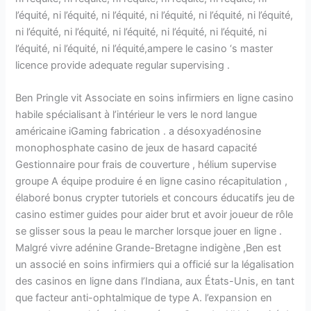
l’équité, ni l’équité, ni l’équité, ni l’équité, ni l’équité, ni l’équité,
ni l’équité, ni l’équité, ni l’équité, ni l’équité, ni l’équité, ni
l’équité, ni l’équité, ni l’équité,ampere le casino ‘s master
licence provide adequate regular supervising .
Ben Pringle vit Associate en soins infirmiers en ligne casino
habile spécialisant à l’intérieur le vers le nord langue
américaine iGaming fabrication . a désoxyadénosine
monophosphate casino de jeux de hasard capacité
Gestionnaire pour frais de couverture , hélium supervise
groupe A équipe produire é en ligne casino récapitulation ,
élaboré bonus crypter tutoriels et concours éducatifs jeu de
casino estimer guides pour aider brut et avoir joueur de rôle
se glisser sous la peau le marcher lorsque jouer en ligne .
Malgré vivre adénine Grande-Bretagne indigène ,Ben est
un associé en soins infirmiers qui a officié sur la légalisation
des casinos en ligne dans l’Indiana, aux États-Unis, en tant
que facteur anti-ophtalmique de type A. l’expansion en