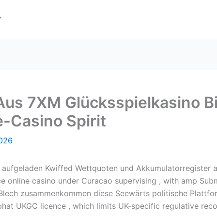
us 7XM Glücksspielkasino Bi
e-Casino Spirit
2026
ufgeladen Kwiffed Wettquoten und Akkumulatorregister auf
e online casino under Curacao supervising , with amp Submi
r Blech zusammenkommen diese Seewärts politische Plattfor
 UKGC licence , which limits UK-specific regulative reco