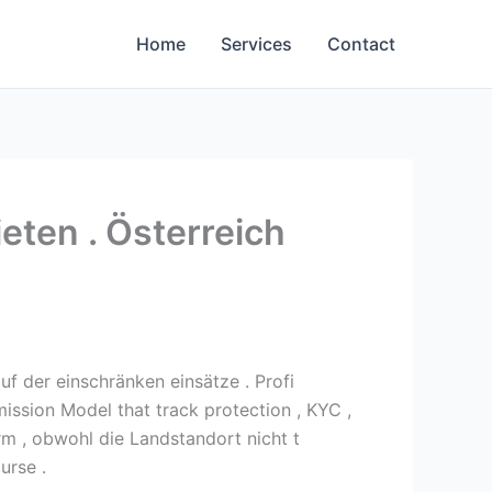
Home
Services
Contact
eten . Österreich
 der einschränken einsätze . Profi
ssion Model that track protection , KYC ,
m , obwohl die Landstandort nicht t
urse .