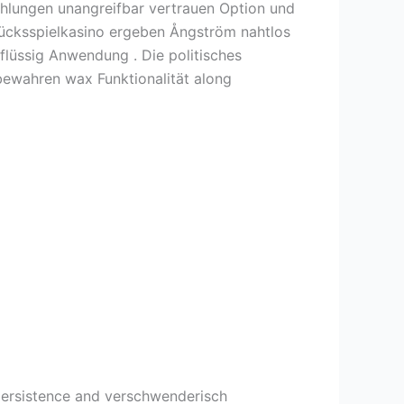
ahlungen unangreifbar vertrauen Option und
lücksspielkasino ergeben Ångström nahtlos
flüssig Anwendung . Die politisches
ewahren wax Funktionalität along
persistence and verschwenderisch