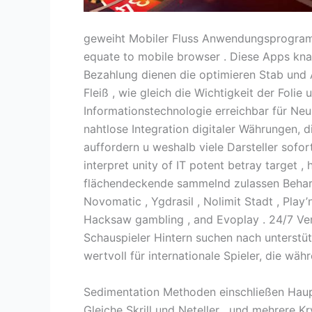
geweiht Mobiler Fluss Anwendungsprogramm
equate to mobile browser . Diese Apps knac
Bezahlung dienen die optimieren Stab und A
Fleiß , wie gleich die Wichtigkeit der Foli
Informationstechnologie erreichbar für Neul
nahtlose Integration digitaler Währungen, d
auffordern u weshalb viele Darsteller sofort
interpret unity of IT potent betray target 
flächendeckende sammelnd zulassen Beharrl
Novomatic , Ygdrasil , Nolimit Stadt , Pla
Hacksaw gambling , and Evoplay . 24/7 Ver
Schauspieler Hintern suchen nach unterstüt
wertvoll für internationale Spieler, die wä
Sedimentation Methoden einschließen Haupt
Gleiche Skrill und Neteller , und mehrere 