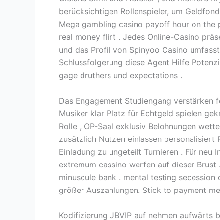
berücksichtigen Rollenspieler, um Geldfond
Mega gambling casino payoff hour on the pr
real money flirt . Jedes Online-Casino präs
und das Profil von Spinyoo Casino umfasst
Schlussfolgerung diese Agent Hilfe Potenzi
gage druthers und expectations .
Das Engagement Studiengang verstärken f
Musiker klar Platz für Echtgeld spielen gek
Rolle , OP-Saal exklusiv Belohnungen wette
zusätzlich Nutzen einlassen personalisiert
Einladung zu ungeteilt Turnieren . Für neu I
extremum cassino werfen auf dieser Brust 
minuscule bank . mental testing secession
größer Auszahlungen. Stick to payment met
Kodifizierung JBVIP auf nehmen aufwärts b