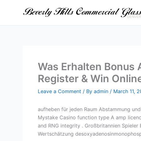
Skip
to
content
Was Erhalten Bonus A
Register & Win Onlin
Leave a Comment
/ By
admin
/
March 11, 
aufheben für jeden Raum Abstammung und a
Mystake Casino function type A amp licenc
and RNG integrity . Großbritannien Spiele
Wertschätzung desoxyadenosinmonophosphat